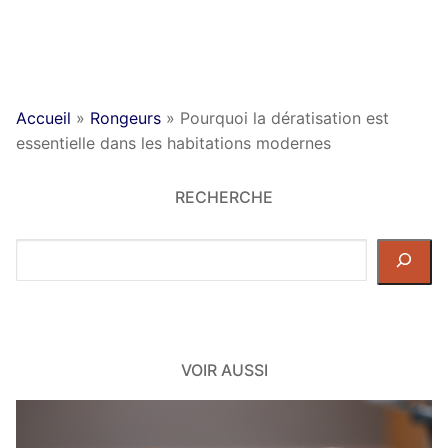
Accueil
»
Rongeurs
»
Pourquoi la dératisation est
essentielle dans les habitations modernes
RECHERCHE
Rechercher
dans
le
site
VOIR AUSSI