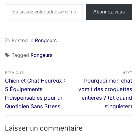
Saisissez votre adresse e-mail…
Abonnez-vous
Posted in
Rongeurs
Tagged
Rongeurs
Navigation
PREVIOUS
NEXT
de
Previous
Next
Chien et Chat Heureux :
Pourquoi mon chat
post:
post:
l’article
5 Équipements
vomit des croquettes
Indispensables pour un
entières ? (Et quand
Quotidien Sans Stress
s’inquiéter)
Laisser un commentaire