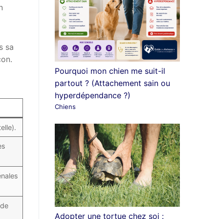
n
s sa
çon.
Pourquoi mon chien me suit-il
partout ? (Attachement sain ou
hyperdépendance ?)
Chiens
lle).
es
énales
 de
Adopter une tortue chez soi :