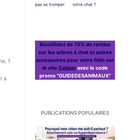
pas se tromper
votre chat ?
Bénéficiez de 10% de remise
sur les arbres à chat et autres
accessoires pour votre félin sur
ne, 1
le site
Catium
avec le code
promo "GUIDEDESANIMAUX"
t à
PUBLICATIONS POPULAIRES