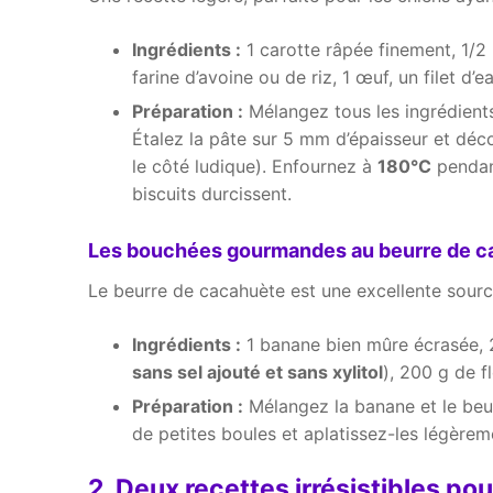
Ingrédients :
1 carotte râpée finement, 1/2
farine d’avoine ou de riz, 1 œuf, un filet d’e
Préparation :
Mélangez tous les ingrédients
Étalez la pâte sur 5 mm d’épaisseur et déc
le côté ludique). Enfournez à
180°C
pendant
biscuits durcissent.
Les bouchées gourmandes au beurre de c
Le beurre de cacahuète est une excellente source
Ingrédients :
1 banane bien mûre écrasée, 
sans sel ajouté et sans xylitol
), 200 g de f
Préparation :
Mélangez la banane et le beur
de petites boules et aplatissez-les légèrem
2. Deux recettes irrésistibles po