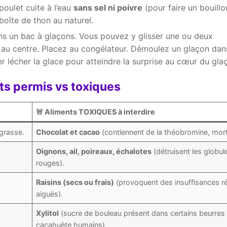
oulet cuite à l’eau
sans sel ni poivre
(pour faire un bouillo
boîte de thon au naturel.
ans un bac à glaçons. Vous pouvez y glisser une ou deux
 au centre. Placez au congélateur. Démoulez un glaçon dan
er lécher la glace pour atteindre la surprise au cœur du gla
ts permis vs toxiques
🚨 Aliments TOXIQUES à interdire
 grasse.
Chocolat et cacao
(contiennent de la théobromine, morte
Oignons, ail, poireaux, échalotes
(détruisent les globul
rouges).
Raisins (secs ou frais)
(provoquent des insuffisances r
aiguës).
Xylitol
(sucre de bouleau présent dans certains beurres
cacahuète humains).