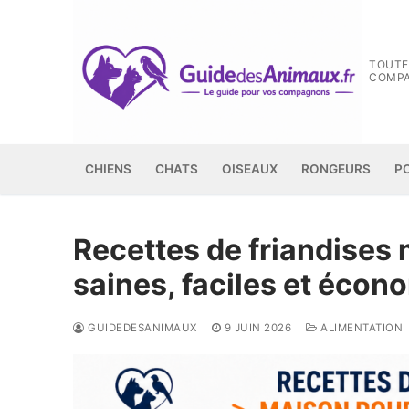
Aller
au
contenu
TOUTE
COMP
CHIENS
CHATS
OISEAUX
RONGEURS
P
Recettes de friandises 
saines, faciles et éco
GUIDEDESANIMAUX
9 JUIN 2026
ALIMENTATION