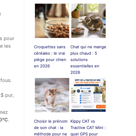
e
os pour
e les
Croquettes sans
Chat qui ne mange
céréales : le vrai
plus chaud : 5
piège pour chien
solutions
en 2026
essentielles en
2026
fous.
$ pur,
rmez
0°C
.
Choisir le prénom
Kippy CAT vs
de son chat : la
Tractive CAT Mini :
méthode pour ne
quel GPS pour