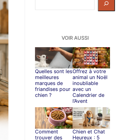
Rechercher
dans
le
site
VOIR AUSSI
Quelles sont les
Offrez à votre
meilleures
animal un Noël
marques de
inoubliable
friandises pour
avec un
chien ?
Calendrier de
l’Avent
Comment
Chien et Chat
trouver des
Heureux : 5