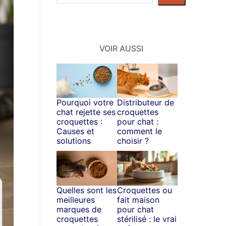
dans
le
site
VOIR AUSSI
Pourquoi votre
Distributeur de
chat rejette ses
croquettes
croquettes :
pour chat :
Causes et
comment le
solutions
choisir ?
Quelles sont les
Croquettes ou
meilleures
fait maison
marques de
pour chat
croquettes
stérilisé : le vrai