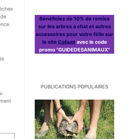
sèches
 de
Bénéficiez de 10% de remise
ence.
sur les arbres à chat et autres
accessoires pour votre félin sur
le site
Catium
avec le code
promo "GUIDEDESANIMAUX"
te
PUBLICATIONS POPULAIRES
u
ement