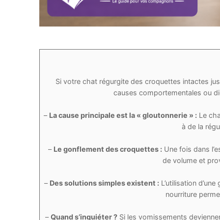
Si votre chat régurgite des croquettes intactes 
causes comportementales ou digest
–
La cause principale est la « gloutonnerie » :
Le cha
à de la rég
–
Le gonflement des croquettes :
Une fois dans l’e
de volume et prov
–
Des solutions simples existent :
L’utilisation d’une
nourriture perme
–
Quand s’inquiéter ?
Si les vomissements deviennent