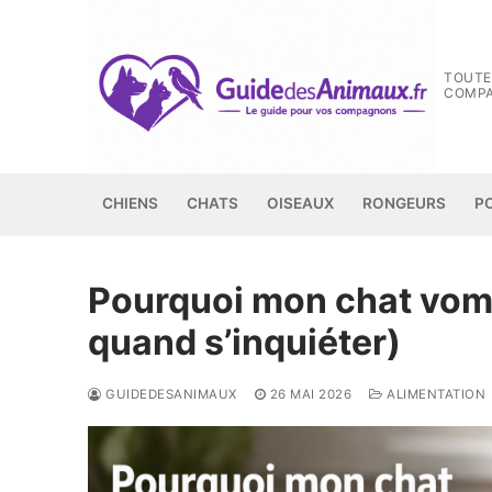
Aller
au
contenu
TOUTE
COMP
CHIENS
CHATS
OISEAUX
RONGEURS
P
Pourquoi mon chat vomit
quand s’inquiéter)
GUIDEDESANIMAUX
26 MAI 2026
ALIMENTATION