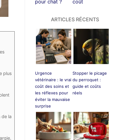
pour chat ?
coût
ARTICLES RÉCENTS
des
e plus
Urgence
Stopper le picage
vétérinaire : le vrai
du perroquet :
coût des soins et
guide et coûts
les réflexes pour
réels
blent
éviter la mauvaise
surprise
 de la
argie,