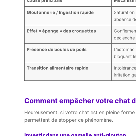
Cause principale
Mécanisme
Gloutonnerie / Ingestion rapide
Saturation
absence de
Effet « éponge » des croquettes
Gonflement
déclenche l
Présence de boules de poils
L’estomac e
bloquant l
Transition alimentaire rapide
Intoléranc
irritation g
Comment empêcher votre chat de
Heureusement, si votre chat est en pleine forme 
permettent de stopper ce phénomène.
Investir dans une gamelle anti-glouton