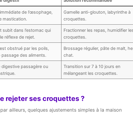
 digestif
Solution recommandée
 immédiate de l’œsophage,
Gamelle anti-glouton, labyrinthe à
 mastication.
croquettes.
 subit dans l’estomac qui
Fractionner les repas, humidifier le
e réflexe de rejet.
croquettes.
st obstrué par les poils,
Brossage régulier, pâte de malt, he
e passage des aliments.
chat.
e digestive passagère ou
Transition sur 7 à 10 jours en
astrique.
mélangeant les croquettes.
 rejeter ses croquettes ?
par ailleurs, quelques ajustements simples à la maison