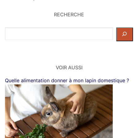
RECHERCHE
Rechercher
dans
le
site
VOIR AUSSI
Quelle alimentation donner à mon lapin domestique ?