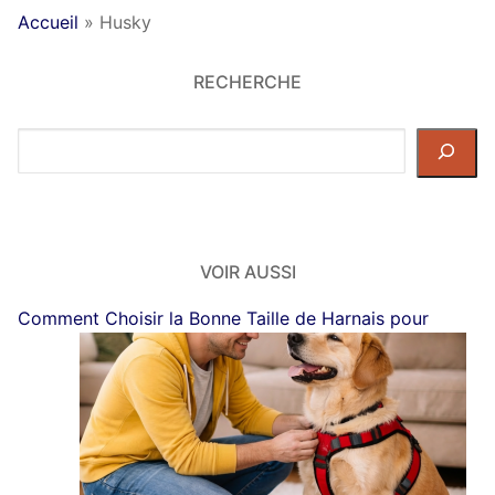
Accueil
»
Husky
RECHERCHE
Rechercher
dans
le
site
VOIR AUSSI
Comment Choisir la Bonne Taille de Harnais pour