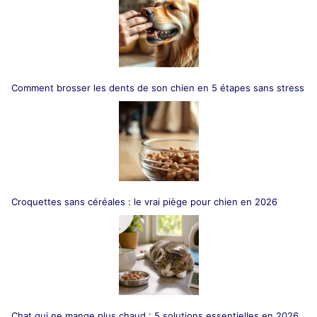
Comment brosser les dents de son chien en 5 étapes sans stress
Croquettes sans céréales : le vrai piège pour chien en 2026
Chat qui ne mange plus chaud : 5 solutions essentielles en 2026