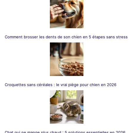
Comment brosser les dents de son chien en 5 étapes sans stress
Croquettes sans céréales : le vrai piège pour chien en 2026
Chat qui ne mange plus chaud : 5 solutions essentielles en 2026