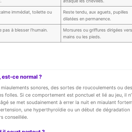
.
attaque les chevilles.
calme immédiat, toilette ou
Reste tendu, aux aguets, pupilles
dilatées en permanence.
 pas à blesser l’humain.
Morsures ou griffures dirigées vers
mains ou les pieds.
, est-ce normal ?
es miaulements sonores, des sortes de roucoulements ou de
 folles. Si ce comportement est ponctuel et lié au jeu, il n’
t âgé se met soudainement à errer la nuit en miaulant forte
pertension, une hyperthyroïdie ou un début de dégradation
rs conseillée.
il court partout ?