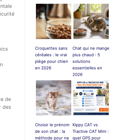
entale
écurité
pics
Croquettes sans
Chat qui ne mange
céréales : le vrai
plus chaud : 5
piège pour chien
solutions
en
en 2026
essentielles en
2026
ce de
r des
Choisir le prénom
Kippy CAT vs
de son chat : la
Tractive CAT Mini :
méthode pour ne
quel GPS pour