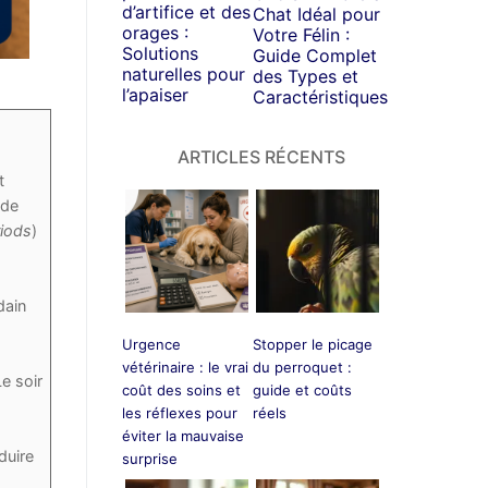
d’artifice et des
Chat Idéal pour
orages :
Votre Félin :
Solutions
Guide Complet
naturelles pour
des Types et
l’apaiser
Caractéristiques
ARTICLES RÉCENTS
t
 de
riods
)
dain
Urgence
Stopper le picage
vétérinaire : le vrai
du perroquet :
e soir
coût des soins et
guide et coûts
les réflexes pour
réels
éviter la mauvaise
duire
surprise