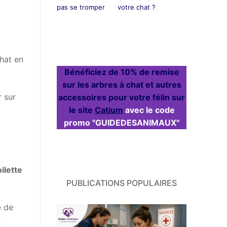
pas se tromper
votre chat ?
chat en
Bénéficiez de 10% de remise
sur les arbres à chat et autres
r sur
accessoires pour votre félin sur
le site
Catium
avec le code
promo "GUIDEDESANIMAUX"
ilette
PUBLICATIONS POPULAIRES
e de
t