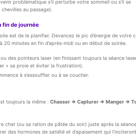
evenir problématique s’il perturbe votre sommeil ou s’il se
 chevilles au passage).
 fin de journée
olie est de le planifier. Devancez le pic d’énergie de votre 
 à 20 minutes en fin d’après-midi ou en début de soirée.
u des pointeurs laser (en finissant toujours la séance lase
r » sa proie et éviter la frustration).
commence à s’essouffler ou à se coucher.
est toujours la même :
Chasser => Capturer => Manger => To
e chat (ou sa ration de pâtée du soir) juste après la séanc
rer des hormones de satiété et d’apaisement qui l’inciteron