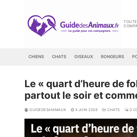
Aller
au
contenu
TOUTE
COMP
CHIENS
CHATS
OISEAUX
RONGEURS
P
Le « quart d’heure de fo
partout le soir et comm
GUIDEDESANIMAUX
4 JUIN 2026
CHATS
0 C