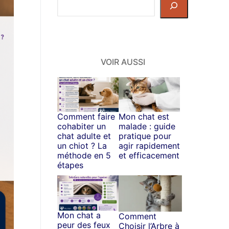
Rechercher
dans
le
site
VOIR AUSSI
Comment faire
Mon chat est
cohabiter un
malade : guide
chat adulte et
pratique pour
un chiot ? La
agir rapidement
méthode en 5
et efficacement
étapes
Mon chat a
Comment
peur des feux
Choisir l’Arbre à