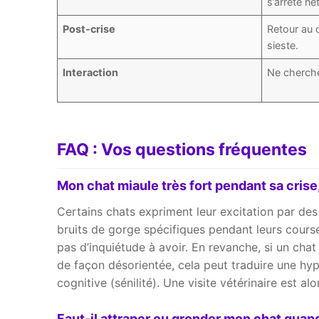
s’arrête net
Post-crise
Retour au 
sieste.
Interaction
Ne cherche
FAQ : Vos questions fréquentes
Mon chat miaule très fort pendant sa crise
Certains chats expriment leur excitation par d
bruits de gorge spécifiques pendant leurs courses
pas d’inquiétude à avoir. En revanche, si un cha
de façon désorientée, cela peut traduire une hy
cognitive (sénilité). Une visite vétérinaire est alo
Faut-il attraper ou gronder mon chat quand 