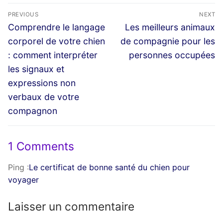
Navigation
PREVIOUS
NEXT
de
Previous
Next
Comprendre le langage
Les meilleurs animaux
post:
post:
l’article
corporel de votre chien
de compagnie pour les
: comment interpréter
personnes occupées
les signaux et
expressions non
verbaux de votre
compagnon
1 Comments
Ping :
Le certificat de bonne santé du chien pour
voyager
Laisser un commentaire