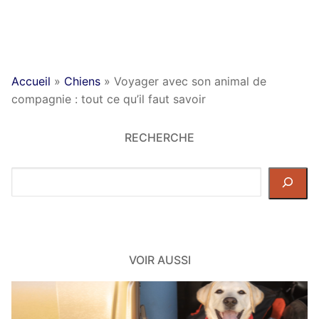
Accueil
»
Chiens
»
Voyager avec son animal de
compagnie : tout ce qu’il faut savoir
RECHERCHE
Rechercher
dans
le
site
VOIR AUSSI