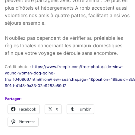
peuvent être partagées avec votre animal. De plus en
plus d’hôtels et hébergements Airbnb acceptent aussi
volontiers nos amis à quatre pattes, facilitant ainsi vos
séjours ensemble.
N’oubliez pas cependant de vérifier au préalable les
règles locales concernant les animaux domestiques
afin que votre voyage se déroule sans encombre.
Crédit photo :
https://www.freepik.com/free-photo/side-view-
young-woman-dog-going-
trip_10408667.htm#fromView=search&page=1&position=18&uuid=8b
901d-4148-9a33-02e9283c89d7
Partager :
Facebook
X
Tumblr
Pinterest