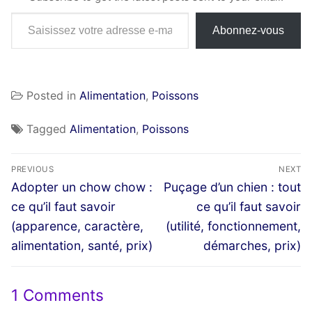
Saisissez votre adresse e-mail…
Abonnez-vous
Posted in
Alimentation
,
Poissons
Tagged
Alimentation
,
Poissons
Navigation
PREVIOUS
NEXT
de
Previous
Next
Adopter un chow chow :
Puçage d’un chien : tout
post:
post:
l’article
ce qu’il faut savoir
ce qu’il faut savoir
(apparence, caractère,
(utilité, fonctionnement,
alimentation, santé, prix)
démarches, prix)
1 Comments