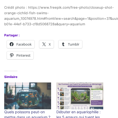
Crédit photo : https://www.freepik.com/free-photo/closeup-shot-
orange-cichlid-fish-swims-
aquarium_10074978.htm#fromView=search&page=1&position=37&uu
b01e-44ef-b733-cf8d5068728a&query=aquarium
Partager :
Facebook
X
Tumblr
Pinterest
Similaire
Quels poissons peut-on
Débuter en aquariophilie :
mettre dans un aquarium ?
les 5 erreurs qui tuent les