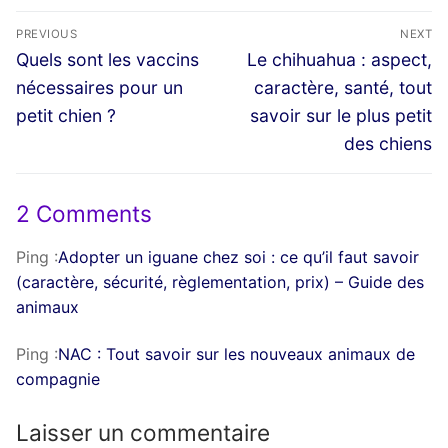
Navigation
PREVIOUS
NEXT
de
Previous
Next
Quels sont les vaccins
Le chihuahua : aspect,
post:
post:
l’article
nécessaires pour un
caractère, santé, tout
petit chien ?
savoir sur le plus petit
des chiens
2 Comments
Ping :
Adopter un iguane chez soi : ce qu’il faut savoir
(caractère, sécurité, règlementation, prix) – Guide des
animaux
Ping :
NAC : Tout savoir sur les nouveaux animaux de
compagnie
Laisser un commentaire