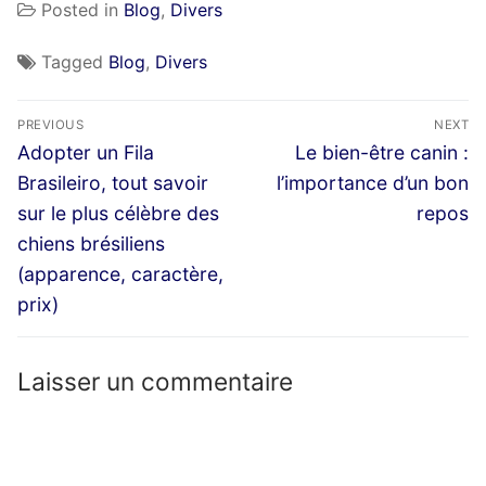
Posted in
Blog
,
Divers
Tagged
Blog
,
Divers
Navigation
PREVIOUS
NEXT
de
Previous
Next
Adopter un Fila
Le bien-être canin :
post:
post:
l’article
Brasileiro, tout savoir
l’importance d’un bon
sur le plus célèbre des
repos
chiens brésiliens
(apparence, caractère,
prix)
Laisser un commentaire