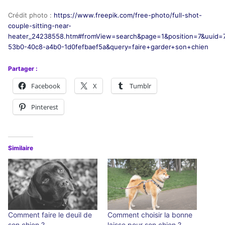
Crédit photo :
https://www.freepik.com/free-photo/full-shot-
couple-sitting-near-
heater_24238558.htm#fromView=search&page=1&position=7&uuid=
53b0-40c8-a4b0-1d0fefbaef5a&query=faire+garder+son+chien
Partager :
Facebook
X
Tumblr
Pinterest
Similaire
Comment faire le deuil de
Comment choisir la bonne
son chien ?
laisse pour son chien ?