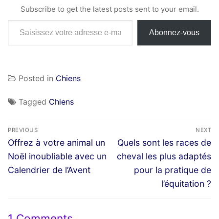
Subscribe to get the latest posts sent to your email.
Saisissez votre adresse e-mail…
Abonnez-vous
Posted in
Chiens
Tagged
Chiens
Navigation
PREVIOUS
NEXT
de
Previous
Next
Offrez à votre animal un
Quels sont les races de
post:
post:
l’article
Noël inoubliable avec un
cheval les plus adaptés
Calendrier de l’Avent
pour la pratique de
l’équitation ?
1 Comments