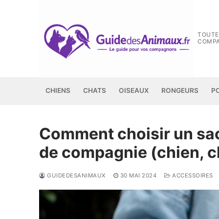
Aller
au
contenu
TOUTE
COMP
CHIENS
CHATS
OISEAUX
RONGEURS
P
Comment choisir un sac
de compagnie (chien, ch
GUIDEDESANIMAUX
30 MAI 2024
ACCESSOIRES