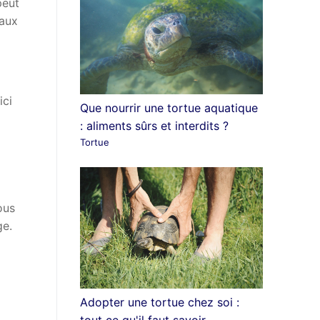
peut
 aux
ici
Que nourrir une tortue aquatique
: aliments sûrs et interdits ?
Tortue
ous
ge.
Adopter une tortue chez soi :