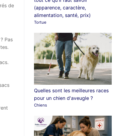
tout ce qu'il faut savoir
érés de
(apparence, caractère,
alimentation, santé, prix)
Tortue
 ? Pas
tes.
acs.
sacs
Quelles sont les meilleures races
pour un chien d'aveugle ?
Chiens
rent