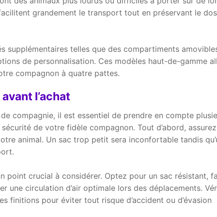
ont des animaux plus lourds ou difficiles à porter sur de l
acilitent grandement le transport tout en préservant le do
ités supplémentaires telles que des compartiments amovible
ions de personnalisation. Ces modèles haut-de-gamme all
votre compagnon à quatre pattes.
 avant l’achat
 de compagnie, il est essentiel de prendre en compte plusi
la sécurité de votre fidèle compagnon. Tout d’abord, assure
 votre animal. Un sac trop petit sera inconfortable tandis qu
ort.
n point crucial à considérer. Optez pour un sac résistant, fa
r une circulation d’air optimale lors des déplacements. Vér
es finitions pour éviter tout risque d’accident ou d’évasion