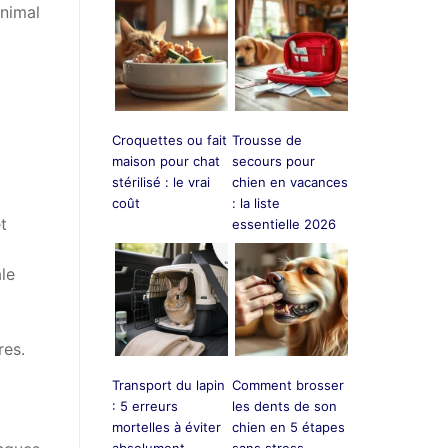
animal
Croquettes ou fait
Trousse de
maison pour chat
secours pour
stérilisé : le vrai
chien en vacances
coût
: la liste
t
essentielle 2026
le
res.
Transport du lapin
Comment brosser
: 5 erreurs
les dents de son
mortelles à éviter
chien en 5 étapes
absolument
sans stress