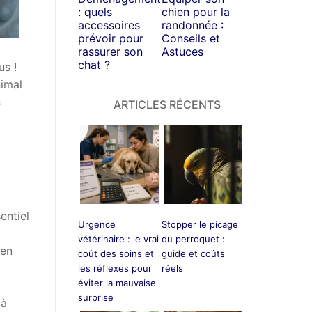
: quels
chien pour la
accessoires
randonnée :
prévoir pour
Conseils et
rassurer son
Astuces
chat ?
us !
nimal
s
ARTICLES RÉCENTS
entiel
Urgence
Stopper le picage
vétérinaire : le vrai
du perroquet :
 en
coût des soins et
guide et coûts
les réflexes pour
réels
éviter la mauvaise
surprise
 à