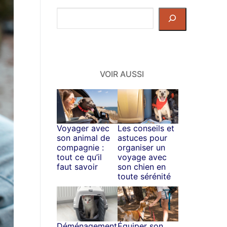
Rechercher
dans
le
site
VOIR AUSSI
Voyager avec
Les conseils et
son animal de
astuces pour
compagnie :
organiser un
tout ce qu’il
voyage avec
faut savoir
son chien en
toute sérénité
Déménagement
Équiper son