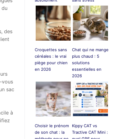
ongues
s du
s, des
ient
Croquettes sans
Chat qui ne mange
céréales : le vrai
plus chaud : 5
piège pour chien
solutions
en 2026
essentielles en
eurs
2026
z-vous
’un sac
cile à
ifiez
Choisir le prénom
Kippy CAT vs
de son chat : la
Tractive CAT Mini :
méthode pour ne
quel GPS pour