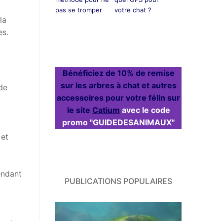
pas se tromper
votre chat ?
la
es.
Bénéficiez de 10% de remise
sur les arbres à chat et autres
de
accessoires pour votre félin sur
le site
Catium
avec le code
promo "GUIDEDESANIMAUX"
 et
endant
PUBLICATIONS POPULAIRES