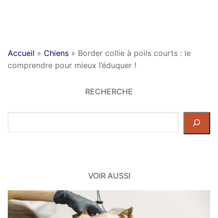
Accueil
»
Chiens
»
Border collie à poils courts : le
comprendre pour mieux l’éduquer !
RECHERCHE
Rechercher
dans
le
site
VOIR AUSSI