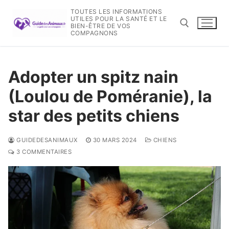
Aller
TOUTES LES INFORMATIONS
au
UTILES POUR LA SANTÉ ET LE
BIEN-ÊTRE DE VOS
contenu
COMPAGNONS
Rechercher :
Adopter un spitz nain
(Loulou de Poméranie), la
star des petits chiens
GUIDEDESANIMAUX
30 MARS 2024
CHIENS
3 COMMENTAIRES