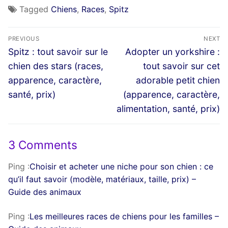
Tagged
Chiens
,
Races
,
Spitz
Navigation
PREVIOUS
NEXT
de
Previous
Next
Spitz : tout savoir sur le
Adopter un yorkshire :
post:
post:
l’article
chien des stars (races,
tout savoir sur cet
apparence, caractère,
adorable petit chien
santé, prix)
(apparence, caractère,
alimentation, santé, prix)
3 Comments
Ping :
Choisir et acheter une niche pour son chien : ce
qu’il faut savoir (modèle, matériaux, taille, prix) –
Guide des animaux
Ping :
Les meilleures races de chiens pour les familles –