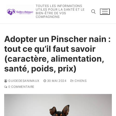
Aller
TOUTES LES INFORMATIONS
au
UTILES POUR LA SANTÉ ET LE
BIEN-ÊTRE DE VOS
contenu
COMPAGNONS
Rechercher :
Adopter un Pinscher nain :
tout ce qu’il faut savoir
(caractère, alimentation,
santé, poids, prix)
GUIDEDESANIMAUX
30 MAI 2024
CHIENS
0 COMMENTAIRE