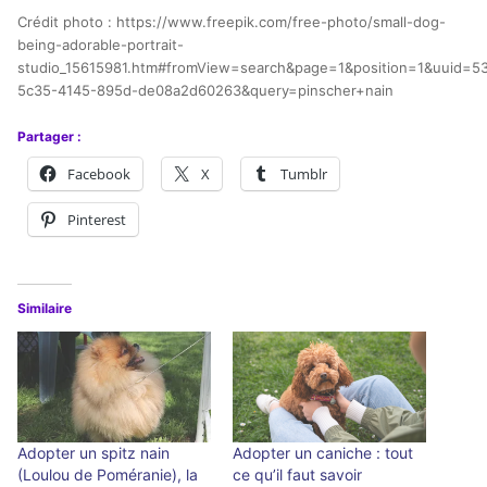
Crédit photo : https://www.freepik.com/free-photo/small-dog-
being-adorable-portrait-
studio_15615981.htm#fromView=search&page=1&position=1&uuid=5
5c35-4145-895d-de08a2d60263&query=pinscher+nain
Partager :
Facebook
X
Tumblr
Pinterest
Similaire
Adopter un spitz nain
Adopter un caniche : tout
(Loulou de Poméranie), la
ce qu’il faut savoir