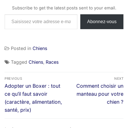
Subscribe to get the latest posts sent to your email.
Saisissez votre adresse e-mail…
Abonnez-vous
Posted in
Chiens
Tagged
Chiens
,
Races
Navigation
PREVIOUS
NEXT
de
Previous
Next
Adopter un Boxer : tout
Comment choisir un
post:
post:
l’article
ce qu’il faut savoir
manteau pour votre
(caractère, alimentation,
chien ?
santé, prix)